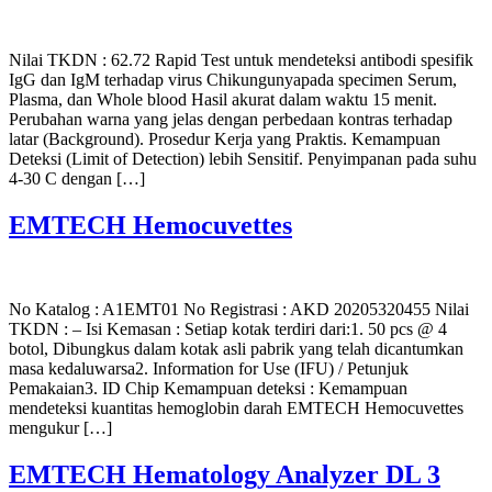
Nilai TKDN : 62.72 Rapid Test untuk mendeteksi antibodi spesifik
IgG dan IgM terhadap virus Chikungunyapada specimen Serum,
Plasma, dan Whole blood Hasil akurat dalam waktu 15 menit.
Perubahan warna yang jelas dengan perbedaan kontras terhadap
latar (Background). Prosedur Kerja yang Praktis. Kemampuan
Deteksi (Limit of Detection) lebih Sensitif. Penyimpanan pada suhu
4-30 C dengan […]
EMTECH Hemocuvettes
No Katalog : A1EMT01 No Registrasi : AKD 20205320455 Nilai
TKDN : – Isi Kemasan : Setiap kotak terdiri dari:1. 50 pcs @ 4
botol, Dibungkus dalam kotak asli pabrik yang telah dicantumkan
masa kedaluwarsa2. Information for Use (IFU) / Petunjuk
Pemakaian3. ID Chip Kemampuan deteksi : Kemampuan
mendeteksi kuantitas hemoglobin darah EMTECH Hemocuvettes
mengukur […]
EMTECH Hematology Analyzer DL 3