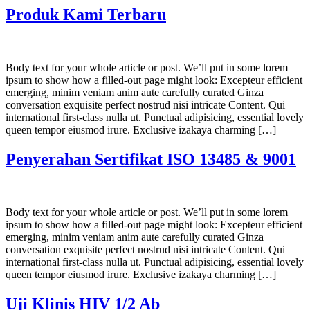
Produk Kami Terbaru
Body text for your whole article or post. We’ll put in some lorem
ipsum to show how a filled-out page might look: Excepteur efficient
emerging, minim veniam anim aute carefully curated Ginza
conversation exquisite perfect nostrud nisi intricate Content. Qui
international first-class nulla ut. Punctual adipisicing, essential lovely
queen tempor eiusmod irure. Exclusive izakaya charming […]
Penyerahan Sertifikat ISO 13485 & 9001
Body text for your whole article or post. We’ll put in some lorem
ipsum to show how a filled-out page might look: Excepteur efficient
emerging, minim veniam anim aute carefully curated Ginza
conversation exquisite perfect nostrud nisi intricate Content. Qui
international first-class nulla ut. Punctual adipisicing, essential lovely
queen tempor eiusmod irure. Exclusive izakaya charming […]
Uji Klinis HIV 1/2 Ab