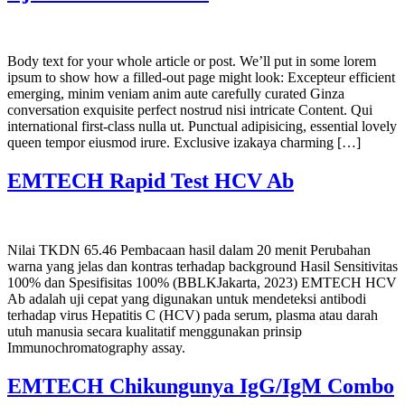
Body text for your whole article or post. We’ll put in some lorem
ipsum to show how a filled-out page might look: Excepteur efficient
emerging, minim veniam anim aute carefully curated Ginza
conversation exquisite perfect nostrud nisi intricate Content. Qui
international first-class nulla ut. Punctual adipisicing, essential lovely
queen tempor eiusmod irure. Exclusive izakaya charming […]
EMTECH Rapid Test HCV Ab
Nilai TKDN 65.46 Pembacaan hasil dalam 20 menit Perubahan
warna yang jelas dan kontras terhadap background Hasil Sensitivitas
100% dan Spesifisitas 100% (BBLKJakarta, 2023) EMTECH HCV
Ab adalah uji cepat yang digunakan untuk mendeteksi antibodi
terhadap virus Hepatitis C (HCV) pada serum, plasma atau darah
utuh manusia secara kualitatif menggunakan prinsip
Immunochromatography assay.
EMTECH Chikungunya IgG/IgM Combo